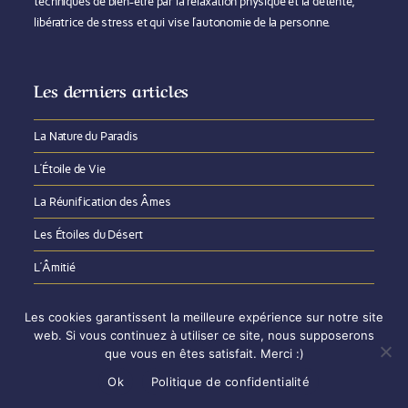
techniques de bien-être par la relaxation physique et la détente,
libératrice de stress et qui vise l’autonomie de la personne.
Les derniers articles
La Nature du Paradis​
L’Étoile de Vie
La Réunification des Âmes
Les Étoiles du Désert
L’Âmitié
Les cookies garantissent la meilleure expérience sur notre site
web. Si vous continuez à utiliser ce site, nous supposerons
que vous en êtes satisfait. Merci :)
Mentions légales
Politique de confidentialité
Contact
Ok
Politique de confidentialité
©Elixirs de Sagesse 2020_2026