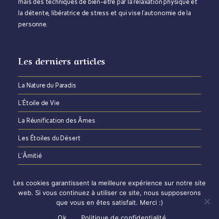
mais des techniques de bien-être par la relaxation physique et
la détente, libératrice de stress et qui vise l’autonomie de la
personne.
Les derniers articles
La Nature du Paradis​
L’Étoile de Vie
La Réunification des Âmes
Les Étoiles du Désert
L’Âmitié
Les cookies garantissent la meilleure expérience sur notre site
web. Si vous continuez à utiliser ce site, nous supposerons
que vous en êtes satisfait. Merci :)
Mentions légales
Politique de confidentialité
Contact
Ok
Politique de confidentialité