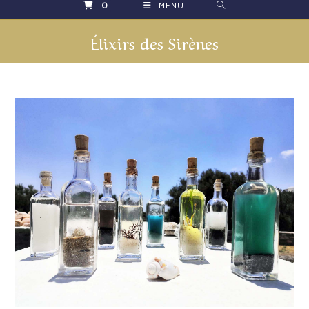
0
MENU
Élixirs des Sirènes