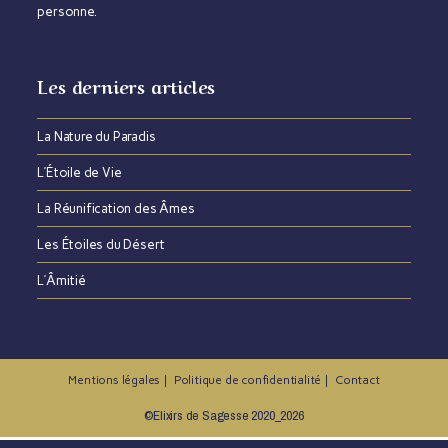
personne.
Les derniers articles
La Nature du Paradis​
L’Étoile de Vie
La Réunification des Âmes
Les Étoiles du Désert
L’Âmitié
Mentions légales
Politique de confidentialité
Contact
©Elixirs de Sagesse 2020_2026